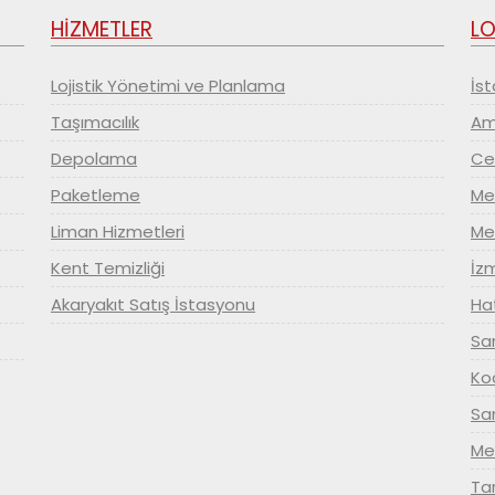
HİZMETLER
LO
Lojistik Yönetimi ve Planlama
İst
Taşımacılık
Amb
Depolama
Ce
Paketleme
Mer
Liman Hizmetleri
Mer
Kent Temizliği
İzm
Akaryakıt Satış İstasyonu
Hat
Sam
Koc
Sa
Me
Tar