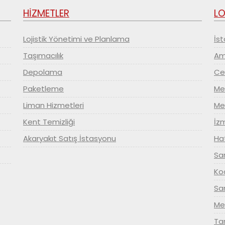
HİZMETLER
LO
Lojistik Yönetimi ve Planlama
İst
Taşımacılık
Amb
Depolama
Ce
Paketleme
Mer
Liman Hizmetleri
Mer
Kent Temizliği
İzm
Akaryakıt Satış İstasyonu
Hat
Sam
Koc
Sa
Me
Tar