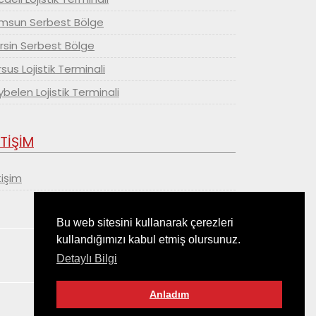
msun Serbest Bölge
rsin Serbest Bölge
sus Lojistik Terminali
belen Lojistik Terminali
ETİŞİM
tişim
Bu web sitesini kullanarak çerezleri
kullandığımızı kabul etmiş olursunuz.
Detaylı Bilgi
Anladım