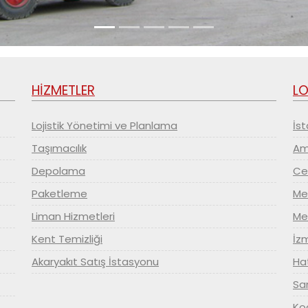
HİZMETLER
LO
Lojistik Yönetimi ve Planlama
İst
Taşımacılık
Amb
Depolama
Ce
Paketleme
Mer
Liman Hizmetleri
Mer
Kent Temizliği
İzm
Akaryakıt Satış İstasyonu
Hat
Sam
Koc