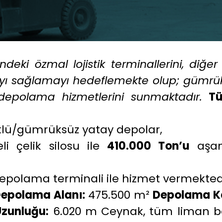
ndeki özmal lojistik terminallerini, diğe
yı sağlamayı hedeflemekte olup; gümrükl
l depolama hizmetlerini sunmaktadır.
Tü
ü/gümrüksüz yatay depolar,
i çelik silosu ile
410.000 Ton’u
aşan
 depolama terminali ile hizmet vermekted
epolama Alanı:
475.500 m²
Depolama Ka
Uzunluğu:
6.020 m Ceynak, tüm liman böl