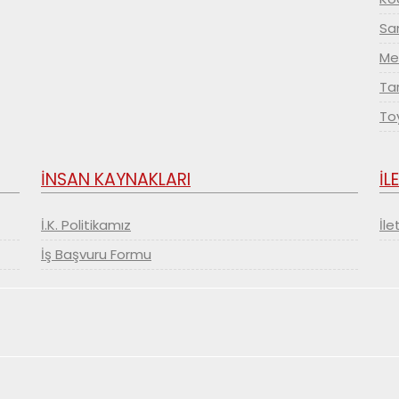
Sa
Me
Tar
Toy
İNSAN KAYNAKLARI
İL
İ.K. Politikamız
İle
İş Başvuru Formu