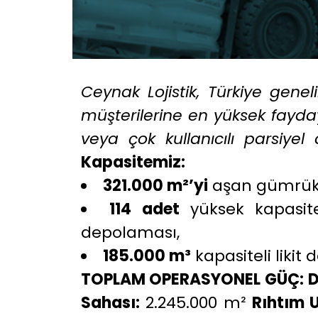
Ceynak Lojistik, Türkiye geneli
müşterilerine en yüksek fayda
veya çok kullanıcılı parsiye
Kapasitemiz:
321.000 m²’yi
aşan gümrükl
114 adet
yüksek kapasitel
depolaması,
185.000 m³
kapasiteli likit
TOPLAM OPERASYONEL GÜÇ:
D
Sahası:
2.245.000 m²
Rıhtım 